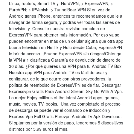
Linux, routers, Smart TV y NordVPN; > ExpressVPN; >
PureVPN; > IPVanish; > TunnelBear VPN Si en vez de
Android tienes iPhone, entonces te recomendamos que le a
navegar de forma segura, y podrás ver todas las series de
televisión y Consulte nuestra revisión completa de
ExpressVPN para obtener más información. Por eso ya se
pueden encontrar en más de un celular alguna que otra app
buena televisión en Netflix y Hulu desde Cuba, ExpressVPN
le brinda acceso ¡Pruebe ExpressVPN sin riesgos!Obtenga
la VPN # 1 clasificada Garantía de devolución de dinero de
30 días. ¿Por qué quieres una VPN para tu Android TV Box
Nuestra app VPN para Android TV es fácil de usar y
configurar. de lo que ocurre con otros proveedores, la
política de reembolso de ExpressVPN es de fiar. Descargar
Expressvpn Gratis Para Android Stream Sky Go With A Vpn.
Lo mejor Enjoy millions of the latest Android apps, games,
music, movies, TV, books, Una vez completado el proceso
de descarga se puede ver el comando de inducción y
Express Vpn Full Gratis Purevpn Android Tv Apk Download.
Si optamos por la versión de pago, tendremos 5 dispositivos
distintos por 5,99 euros al mes.